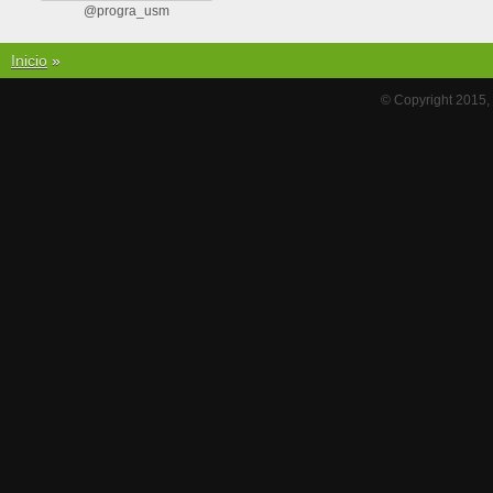
@progra_usm
Inicio
»
© Copyright 2015,